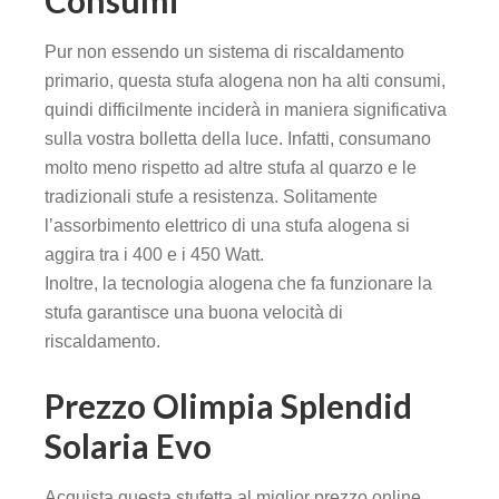
Consumi
Pur non essendo un sistema di riscaldamento
primario, questa stufa alogena non ha alti consumi,
panel
quindi difficilmente inciderà in maniera significativa
panel
sulla vostra bolletta della luce. Infatti, consumano
molto meno rispetto ad altre stufa al quarzo e le
panel
tradizionali stufe a resistenza. Solitamente
l’assorbimento elettrico di una stufa alogena si
 Panel
aggira tra i 400 e i 450 Watt.
Inoltre, la tecnologia alogena che fa funzionare la
stufa garantisce una buona velocità di
riscaldamento.
Prezzo Olimpia Splendid
Solaria Evo
panel
Acquista questa stufetta al miglior prezzo online.