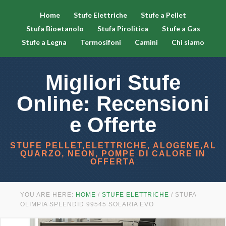
panel
Home
Stufe Elettriche
Stufe a Pellet
Stufa Bioetanolo
Stufa Pirolitica
Stufe a Gas
panel
Stufe a Legna
Termosifoni
Camini
Chi siamo
paketleri
Migliori Stufe
Online: Recensioni
e Offerte
STUFE PELLET,ELETTRICHE, ALOGENE,AL
QUARZO, NEON, POMPE DI CALORE IN
OFFERTA
panel
YOU ARE HERE:
HOME
/
STUFE ELETTRICHE
/
STUFA
OLIMPIA SPLENDID 99545 SOLARIA EVO
panel