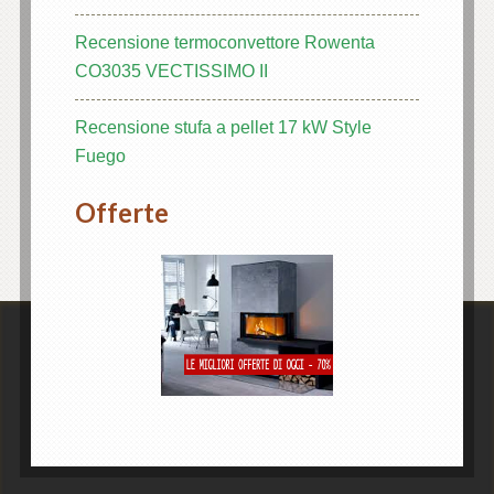
Recensione termoconvettore Rowenta
t güncel giriş
CO3035 VECTISSIMO II
Recensione stufa a pellet 17 kW Style
Fuego
giriş
Offerte
 giriş
iş