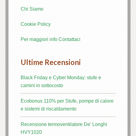
Chi Siamo
mavibet giriş
Cookie Policy
ine
Per maggiori info Contattaci
escort
ş
Ultime Recensioni
iş
Black Friday e Cyber Monday: stufe e
camini in sottocosto
s
Ecobonus 110% per Stufe, pompe di calore
iriş
e sistemi di riscaldamento
t
Recensione termoventilatore De’ Longhi
HVY1020