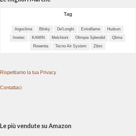
bonusu
Tag
bonusu
Argoclima
Blinky
De'Longhi
Extraflame
Hudson
Imetec
KAMIN
Melchioni
Olimpia Splendid
Qlima
iris
Rowenta
Tecno Air System
Zibro
iris
y link shortener
Rispettiamo la tua Privacy
Contattaci
giriş
Le più vendute su Amazon
habet