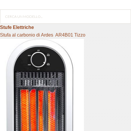
panel
panel
Stufe Elettriche
Stufa al carbonio di Ardes AR4B01 Tizzo
panel
panel
panel
panel
panel
panel
panel