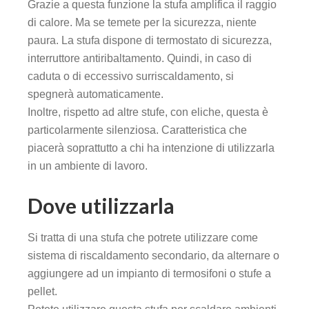
Grazie a questa funzione la stufa amplifica il raggio
panel
di calore. Ma se temete per la sicurezza, niente
paura. La stufa dispone di termostato di sicurezza,
panel
interruttore antiribaltamento. Quindi, in caso di
caduta o di eccessivo surriscaldamento, si
panel
spegnerà automaticamente.
Inoltre, rispetto ad altre stufe, con eliche, questa è
panel
particolarmente silenziosa. Caratteristica che
piacerà soprattutto a chi ha intenzione di utilizzarla
panel
in un ambiente di lavoro.
panel
Dove utilizzarla
panel
Si tratta di una stufa che potrete utilizzare come
panel
sistema di riscaldamento secondario, da alternare o
aggiungere ad un impianto di termosifoni o stufe a
pellet.