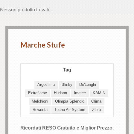
Nessun prodotto trovato.
giriş
Marche Stufe
giriş
Tag
t
Argoclima
Blinky
De'Longhi
Forum
Extraflame
Hudson
Imetec
KAMIN
Melchioni
Olimpia Splendid
Qlima
ort
Rowenta
Tecno Air System
Zibro
Ricordati RESO Gratuito e Miglior Prezzo.
iş