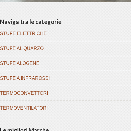
panel
Naviga tra le categorie
iriş
STUFE ELETTRICHE
STUFE AL QUARZO
STUFE ALOGENE
STUFE A INFRAROSSI
TERMOCONVETTORI
s
TERMOVENTILATORI
bonusu
bonusu
Le migliori Marche