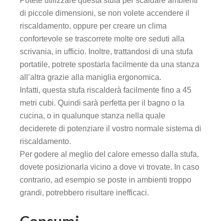
Potete utilizzare questa stufa per scaldare ambienti
di piccole dimensioni, se non volete accendere il
riscaldamento, oppure per creare un clima
 Panel
confortevole se trascorrete molte ore seduti alla
scrivania, in ufficio. Inoltre, trattandosi di una stufa
portatile, potrete spostarla facilmente da una stanza
all’altra grazie alla maniglia ergonomica.
 Panel
Infatti, questa stufa riscalderà facilmente fino a 45
metri cubi. Quindi sarà perfetta per il bagno o la
u
cucina, o in qualunque stanza nella quale
deciderete di potenziare il vostro normale sistema di
 Panel
riscaldamento.
Per godere al meglio del calore emesso dalla stufa,
 Panel
dovete posizionarla vicino a dove vi trovate. In caso
contrario, ad esempio se poste in ambienti troppo
panel
grandi, potrebbero risultare inefficaci.
u