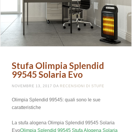
panel
panel
panel
panel
Stufa Olimpia Splendid
panel
99545 Solaria Evo
panel
NOVEMBRE 13, 2017
DA
RECENSIONI DI STUFE
panel
Olimpia Splendid 99545: quali sono le sue
panel
caratteristiche
panel
La stufa alogena Olimpia Splendid 99545 Solaria
Evo
Olimpia Splendid 99545 Stufa Alogena Solaria