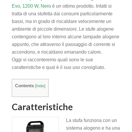
panel
Evo, 1200 W, Nero
è un ottimo prodotto. Infatti si
tratta di una stufetta dai consumi particolarmente
panel
bassi, ma in grado di riscaldare velocemente un
ambiente di piccole dimensioni. Le stufe alogene
panel
contengono al loro interno alcune lampade alogene
appunto, che attraverso il passaggio di corrente si
panel
accendono, e riscaldano emanando calore.
Oggi vi racconteremo quali sono le sue
atın al
caratteristiche e qual è il suo uso consigliato.
atın al
Contents
[
hide
]
panel
Caratteristiche
panel
La stufa funziona con un
panel
sistema alogeno e ha una