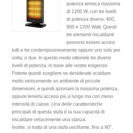
potenza termica massima
panel
di 1200 W, con tre livelli
di potenza diversi: 400,
panel
800 e 1200 Watt. Questi
tre elementi riscaldanti
panel
possono essere accesi
panel
tutti e tre contemporaneamente oppure uno solo per
volta, o due. In questo modo otterrete tre diversi
panel
livelli di potenza, in base alle vostre esigenze.
Potrete quindi scegliere se desiderate scaldare
panel
molto velocemente un ambiente di piccole
dimensioni, e quindi azionare la massima potenza,
panel
oppure tenerla accesa più a lungo ma con meno
intensità di calore. Una delle caratteristiche
panel
principali di questa stufa è la sua capacità di
riscaldare velocemente una stanza.
panel
Inoltre, si tratta di una stufa oscillante, fino a 90°.