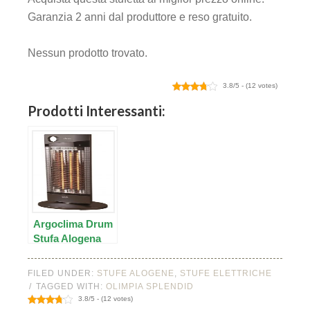
Garanzia 2 anni dal produttore e reso gratuito.
panel
Nessun prodotto trovato.
3.8/5 - (12 votes)
Prodotti Interessanti:
link
Argoclima Drum
atın al
Stufa Alogena
Oscillante
panel
FILED UNDER:
STUFE ALOGENE
,
STUFE ELETTRICHE
TAGGED WITH:
OLIMPIA SPLENDID
panel
3.8/5 - (12 votes)