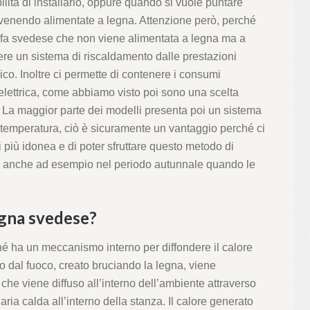
lità di installarlo, oppure quando si vuole puntare
e venendo alimentate a legna. Attenzione però, perché
stufa svedese che non viene alimentata a legna ma a
ere un sistema di riscaldamento dalle prestazioni
ico. Inoltre ci permette di contenere i consumi
elettrica, come abbiamo visto poi sono una scelta
 La maggior parte dei modelli presenta poi un sistema
 temperatura, ciò è sicuramente un vantaggio perché ci
 più idonea e di poter sfruttare questo metodo di
, anche ad esempio nel periodo autunnale quando le
egna svedese?
hé ha un meccanismo interno per diffondere il calore
otto dal fuoco, creato bruciando la legna, viene
 che viene diffuso all’interno dell’ambiente attraverso
l’aria calda all’interno della stanza. Il calore generato