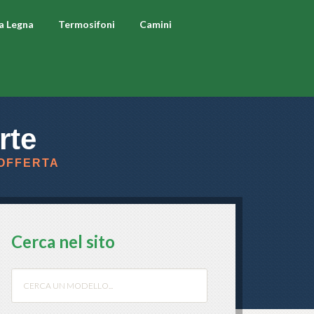
 a Legna
Termosifoni
Camini
rte
 OFFERTA
Cerca nel sito