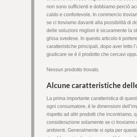
anel
non sono sufficienti e dobbiamo perciò acq
caldo e confortevole. In commercio troviamo
anel
se ci troviamo davanti alla possibilità di 
delle soluzioni migliori è sicuramente la 
anel
ghisa svedese. In questo articolo ti porte
caratteristiche principali, dopo aver letto l
anel
giudicare se è il prodotto che cercavi opp
anel
Nessun prodotto trovato.
anel
Alcune caratteristiche dell
anel
La prima importante caratteristica di questi
ogni consumatore, è le dimensioni dell’imp
anel
rispetto ad altri prodotti che incontriamo
considerazione solamente se ci troviamo d
anel
ambienti. Generalmente si opta per questo