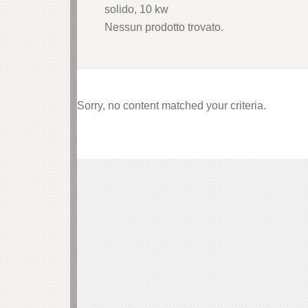
solido, 10 kw
Nessun prodotto trovato.
anel
anel
Sorry, no content matched your criteria.
anel
Panel
anel