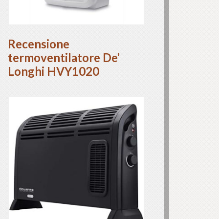
Recensione
termoventilatore De’
Longhi HVY1020