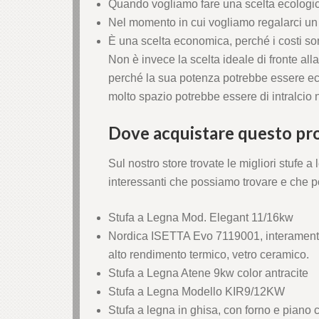
Quando vogliamo fare una scelta ecologic
Nel momento in cui vogliamo regalarci un 
È una scelta economica, perché i costi son
Panel
Non è invece la scelta ideale di fronte all
perché la sua potenza potrebbe essere ecc
molto spazio potrebbe essere di intralcio 
Panel
Dove acquistare questo pr
Sul nostro store trovate le migliori stufe a
interessanti che possiamo trovare e che po
Panel
Stufa a Legna Mod. Elegant 11/16kw
Panel
Nordica ISETTA Evo 7119001, interamente in
alto rendimento termico, vetro ceramico.
anel
Stufa a Legna Atene 9kw color antracite
Stufa a Legna Modello KIR9/12KW
Stufa a legna in ghisa, con forno e piano 