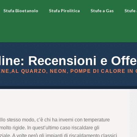
Stufa Bioetanolo
Stufa Pirolitica
Stufe a Gas
Stufe
line: Recensioni e Offe
ENE,AL QUARZO, NEON, POMPE DI CALORE IN
 allo stesso modo, c’è chi ha inverni con temperature
molto rigide. In quest’ultimo caso riscaldare gli
ale. A volte però gli impianti di riscaldamento classici