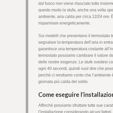
dal fuoco non viene rilasciato tutto insiem
anel
questo modo la stufa, anche una volta spent
ambiente, aria calda per circa 12/24 ore. 
anel
risparmiare energeticamente.
anel
Sui modelli che presentano il termostato t
segnalare la temperatura dell’aria in entrat
anel
garantisce una temperatura costante all’in
anel
termostato possiamo cambiare il valore 
delle nostre esigenze. Le stufe svedesi c
anel
ogni 40 secondi, quindi vuol dire che po
perché ci rendiamo conto che l’ambiente è
anel
giornata più calda del solito.
anel
Come eseguire l’installazio
Affinché possiamo sfruttare tutte sue cara
anel
l’installazione considerando alcuni fattori