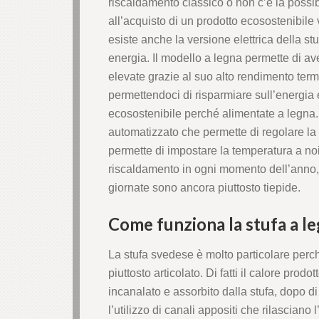
riscaldamento classico o non c’è la possibi
anel
all’acquisto di un prodotto ecosostenibil
esiste anche la versione elettrica della 
anel
energia. Il modello a legna permette di av
elevate grazie al suo alto rendimento term
anel
permettendoci di risparmiare sull’energia 
ecosostenibile perché alimentate a legna.
anel
automatizzato che permette di regolare la
permette di impostare la temperatura a noi
tın al
riscaldamento in ogni momento dell’anno
giornate sono ancora piuttosto tiepide.
tın al
Come funziona la stufa a l
anel
La stufa svedese è molto particolare perc
anel
piuttosto articolato. Di fatti il calore prod
incanalato e assorbito dalla stufa, dopo di
anel
l’utilizzo di canali appositi che rilasciano 