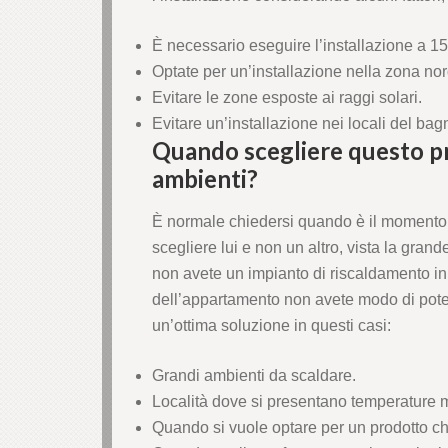
anel
È necessario eseguire l’installazione a 15
anel
Optate per un’installazione nella zona nor
Evitare le zone esposte ai raggi solari.
anel
Evitare un’installazione nei locali del bag
Quando scegliere questo pr
anel
ambienti?
anel
È normale chiedersi quando è il momento 
scegliere lui e non un altro, vista la gra
anel
non avete un impianto di riscaldamento in 
dell’appartamento non avete modo di poterl
anel
un’ottima soluzione in questi casi:
anel
Grandi ambienti da scaldare.
Località dove si presentano temperature mo
Quando si vuole optare per un prodotto ch