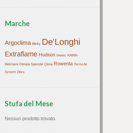
Marche
De'Longhi
Argoclima
Blinky
Extraflame
Hudson
Imetec
KAMIN
Rowenta
Melchioni
Olimpia Splendid
Qlima
Tecno Air
System
Zibro
Stufa del Mese
Nessun prodotto trovato.