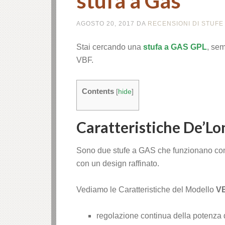
stufa a Gas
k panel
AGOSTO 20, 2017
DA
RECENSIONI DI STUFE
k panel
Stai cercando una
stufa a GAS GPL
, se
k panel
VBF.
k panel
Contents
[
hide
]
k panel
Caratteristiche De’L
k panel
Sono due stufe a GAS che funzionano con
 satın al
con un design raffinato.
 satın al
Vediamo le Caratteristiche del Modello
V
k panel
regolazione continua della potenza