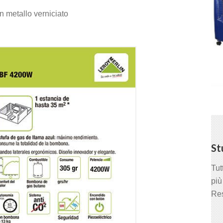
n metallo verniciato
St
Tut
più
Res