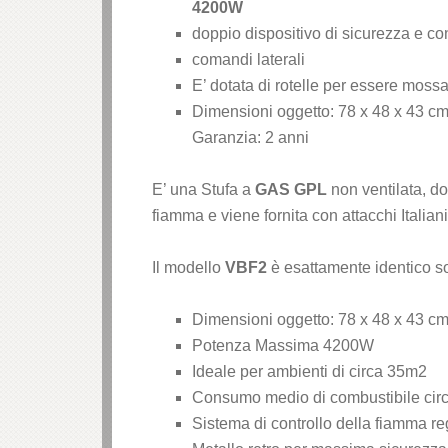
4200W
k panel
doppio dispositivo di sicurezza e conn
comandi laterali
k panel
E’ dotata di rotelle per essere moss
Dimensioni oggetto:
78 x 48 x 43 c
k panel
Garanzia:
2 anni
k panel
E’ una Stufa a
GAS GPL
non ventilata, d
fiamma e viene fornita con attacchi Italia
k panel
Il modello
VBF2
è esattamente identico s
k panel
k panel
Dimensioni oggetto:
78 x 48 x 43 c
Potenza Massima 4200W
k panel
Ideale per ambienti di circa 35m2
Consumo medio di combustibile circ
k panel
Sistema di controllo della fiamma r