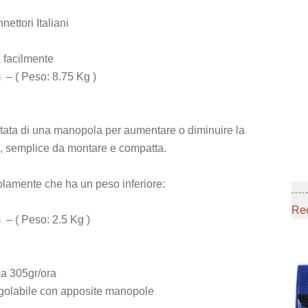
ettori Italiani
a facilmente
m
–
( Peso: 8.75 Kg )
otata di una manopola per aumentare o diminuire la
ni, semplice da montare e compatta.
olamente che ha un peso inferiore:
Rec
m
–
( Peso: 2.5 Kg )
a 305gr/ora
egolabile con apposite manopole