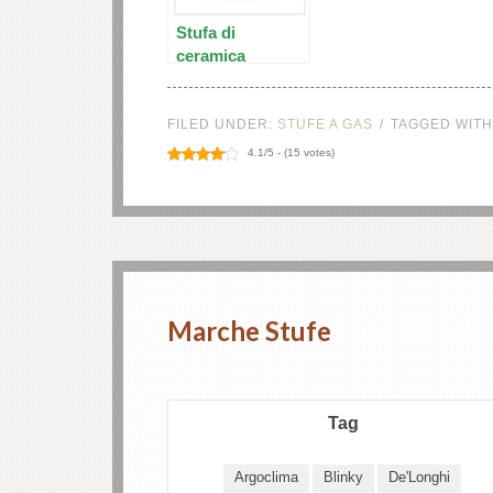
k
Stufa di
ceramica
DeLonghi DCH
k
7093 ER
FILED UNDER:
STUFE A GAS
TAGGED WITH
k panel
4.1/5 - (15 votes)
k panel
k
k
Marche Stufe
klink
k
Tag
k
Argoclima
Blinky
De'Longhi