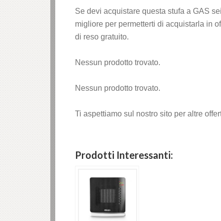
Se devi acquistare questa stufa a GAS sei
k Panel
migliore per permetterti di acquistarla in o
k panel
di reso gratuito.
ku
Nessun prodotto trovato.
k
Nessun prodotto trovato.
k panel
Ti aspettiamo sul nostro sito per altre offe
k panel
Prodotti Interessanti:
k panel
k Panel
k