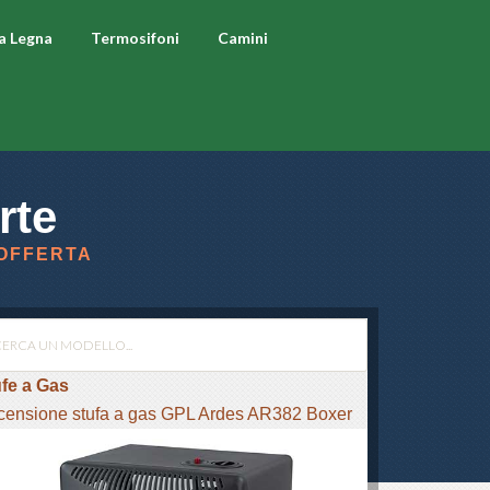
 a Legna
Termosifoni
Camini
rte
 OFFERTA
fe a Gas
ensione stufa a gas GPL Ardes AR382 Boxer