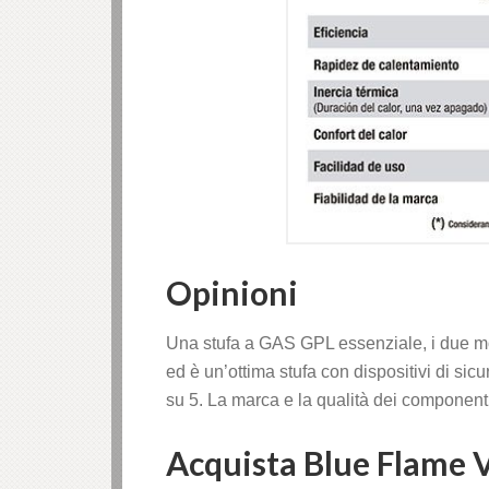
k panel
i
k
k Panel
k
Opinioni
k Panel
Una stufa a GAS GPL essenziale, i due mod
k
ed è un’ottima stufa con dispositivi di s
su 5. La marca e la qualità dei componenti
ku
Acquista Blue Flame 
k Panel