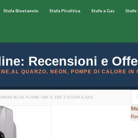
Stufa Bioetanolo
Stufa Pirolitica
Stufe a Gas
Stufe
line: Recensioni e Offe
ENE,AL QUARZO, NEON, POMPE DI CALORE IN
NGHI BLUE FLAME VBF E VBF 2 STUFA A GAS
Stu
Rec