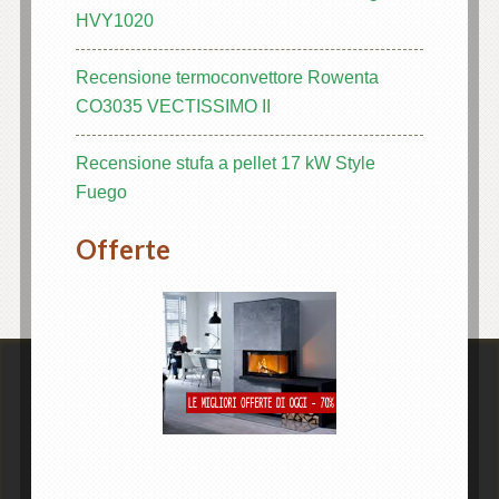
HVY1020
k panel
Recensione termoconvettore Rowenta
 giriş
CO3035 VECTISSIMO II
Recensione stufa a pellet 17 kW Style
Fuego
Offerte
 bonusu
 bonusu
 bonusu