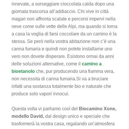
innevate, a sorseggiare cioccolata calda dopo una
k panel
giornata trascorsa all’addiaccio. Chi vive in città
magari non affronta scalate e percorsi impervi nella
k panel
neve come sulle vette delle Alpi, ma quando si torna
k panel
a casa la voglia di farsi coccolare da un camino è la
stessa. Se però nella vostra abitazione non c’è una
k panel
canna fumaria e quindi non potete installarne uno
vero non dovete disperare. Esistono ormai da anni
 satın al
delle soluzioni alternative, come il
camino a
bioetanolo
che, pur producendo una fiamma vera,
 satın al
non necessita di canna fumaria.Si va a bruciare
infatti una sostanza totalmente bio e naturale che
k panel
produce solo vapori innocui.
k panel
Questa volta vi parliamo così del
Biocamino Xone,
modello David,
dal design unico e speciale che
k panel
trasformerà la vostra casa, regalando un’atmosfera