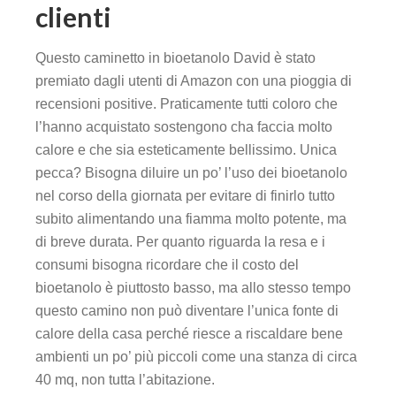
clienti
k
Questo caminetto in bioetanolo David è stato
k Panel
premiato dagli utenti di Amazon con una pioggia di
recensioni positive. Praticamente tutti coloro che
k
l’hanno acquistato sostengono cha faccia molto
calore e che sia esteticamente bellissimo. Unica
k Panel
pecca? Bisogna diluire un po’ l’uso dei bioetanolo
nel corso della giornata per evitare di finirlo tutto
oku
subito alimentando una fiamma molto potente, ma
k Panel
di breve durata. Per quanto riguarda la resa e i
consumi bisogna ricordare che il costo del
k Panel
bioetanolo è piuttosto basso, ma allo stesso tempo
questo camino non può diventare l’unica fonte di
k panel
calore della casa perché riesce a riscaldare bene
ambienti un po’ più piccoli come una stanza di circa
Oku
40 mq, non tutta l’abitazione.