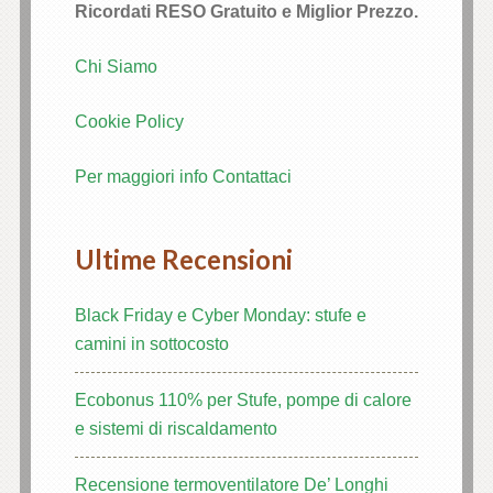
Ricordati RESO Gratuito e Miglior Prezzo.
k Panel
Chi Siamo
k Panel
Cookie Policy
k Panel
Per maggiori info Contattaci
k Panel
Ultime Recensioni
k Panel
k panel
Black Friday e Cyber Monday: stufe e
camini in sottocosto
 escort
Ecobonus 110% per Stufe, pompe di calore
no
e sistemi di riscaldamento
k panel
Recensione termoventilatore De’ Longhi