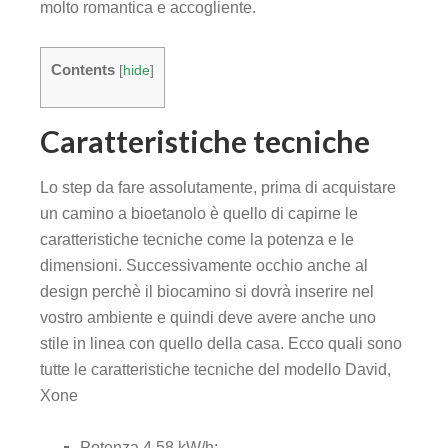
molto romantica e accogliente.
k panel
k panel
Contents
[
hide
]
k panel
Caratteristiche tecniche
k panel
Lo step da fare assolutamente, prima di acquistare
un camino a bioetanolo è quello di capirne le
k panel
caratteristiche tecniche come la potenza e le
dimensioni. Successivamente occhio anche al
k panel
design perchè il biocamino si dovrà inserire nel
vostro ambiente e quindi deve avere anche uno
k panel
stile in linea con quello della casa. Ecco quali sono
k panel
tutte le caratteristiche tecniche del modello David,
Xone
k panel
Potenza 4,58 kW/h;