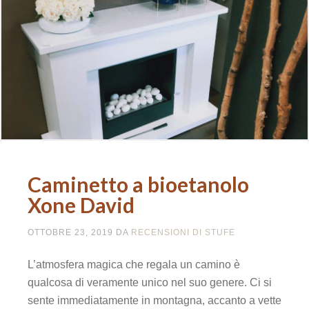
k panel
k panel
k panel
k panel
k panel
Caminetto a bioetanolo
k panel
Xone David
k panel
OTTOBRE 23, 2019
DA
RECENSIONI DI STUFE
k panel
L’atmosfera magica che regala un camino è
qualcosa di veramente unico nel suo genere. Ci si
k panel
sente immediatamente in montagna, accanto a vette